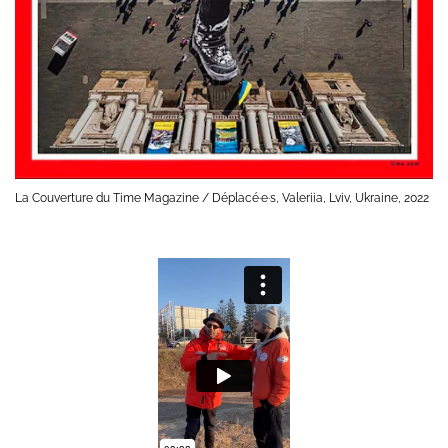
La Couverture du Time Magazine / Déplacé·e·s, Valeriia, Lviv, Ukraine, 2022