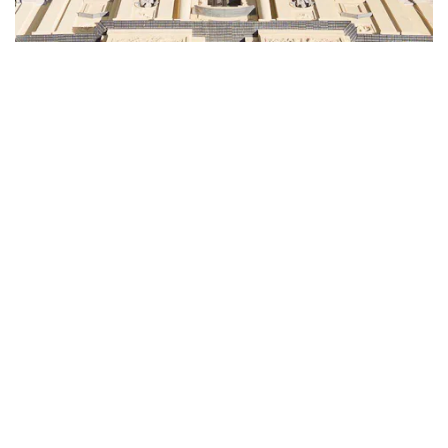
Déplacé·e·s, Valeriia, Munich, Allemagne, 2022