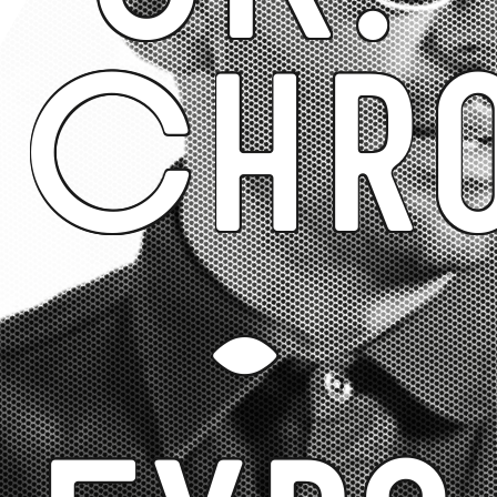
Chro
-