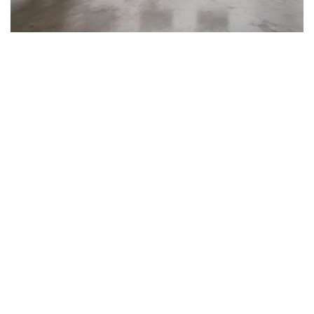
Les Esquisses de la Caverne, Vue de l'exposition, Galerie Emmanuel
Perrotin, Paris, France, 2026. Photo: Claire Dorn, avec l'aimable autorisation
de la Galerie Perrotin